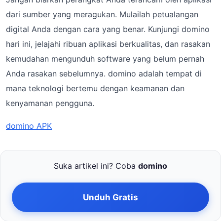
dari sumber yang meragukan. Mulailah petualangan
digital Anda dengan cara yang benar. Kunjungi domino
hari ini, jelajahi ribuan aplikasi berkualitas, dan rasakan
kemudahan mengunduh software yang belum pernah
Anda rasakan sebelumnya. domino adalah tempat di
mana teknologi bertemu dengan keamanan dan
kenyamanan pengguna.
domino APK
Suka artikel ini? Coba
domino
Unduh Gratis