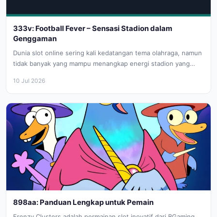
333v: Football Fever – Sensasi Stadion dalam
Genggaman
Dunia slot online sering kali kedatangan tema olahraga, namun
tidak banyak yang mampu menangkap energi stadion yang
sesungguhnya. Goals to...
10 Jul 2026
898aa: Panduan Lengkap untuk Pemain
Frenzy Clusters adalah permainan slot inovatif dari BGaming