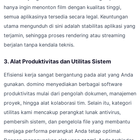
hanya ingin menonton film dengan kualitas tinggi,
semua aplikasinya tersedia secara legal. Keuntungan
utama mengunduh di sini adalah stabilitas aplikasi yang
terjamin, sehingga proses rendering atau streaming
berjalan tanpa kendala teknis.
3. Alat Produktivitas dan Utilitas Sistem
Efisiensi kerja sangat bergantung pada alat yang Anda
gunakan. domino menyediakan berbagai software
produktivitas mulai dari pengolah dokumen, manajemen
proyek, hingga alat kolaborasi tim. Selain itu, kategori
utilitas kami mencakup perangkat lunak antivirus,
pembersih sistem, dan pengelola file yang membantu
menjaga performa perangkat Anda tetap optimal.