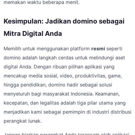
memakan waktu beberapa menit.
Kesimpulan: Jadikan domino sebagai
Mitra Digital Anda
Memilih untuk menggunakan platform
resmi
seperti
domino adalah langkah cerdas untuk melindungi aset
digital Anda. Dengan ribuan pilihan aplikasi yang
mencakup media sosial, video, produktivitas, game,
hingga pendidikan, domino hadir sebagai solusi
menyeluruh bagi masyarakat Indonesia. Keamanan,
kecepatan, dan legalitas adalah tiga pilar utama yang
menjadikan kami sebagai pemimpin di industri distribusi
perangkat lunak.
Jangan biarkan perangkat Anda terancam oleh aplikasi