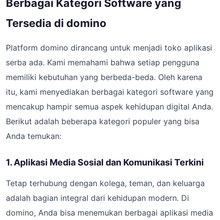
Berbagai Kategori Software yang
Tersedia di domino
Platform domino dirancang untuk menjadi toko aplikasi
serba ada. Kami memahami bahwa setiap pengguna
memiliki kebutuhan yang berbeda-beda. Oleh karena
itu, kami menyediakan berbagai kategori software yang
mencakup hampir semua aspek kehidupan digital Anda.
Berikut adalah beberapa kategori populer yang bisa
Anda temukan:
1. Aplikasi Media Sosial dan Komunikasi Terkini
Tetap terhubung dengan kolega, teman, dan keluarga
adalah bagian integral dari kehidupan modern. Di
domino, Anda bisa menemukan berbagai aplikasi media