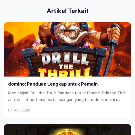
Artikel Terkait
domino: Panduan Lengkap untuk Pemain
Menjelajahi Drill the Thrill: Panduan untuk Pemain Drill the Thrill
adalah slot bertema pertambangan yang baru domino saja
hadir domino...
04 Agu 2026