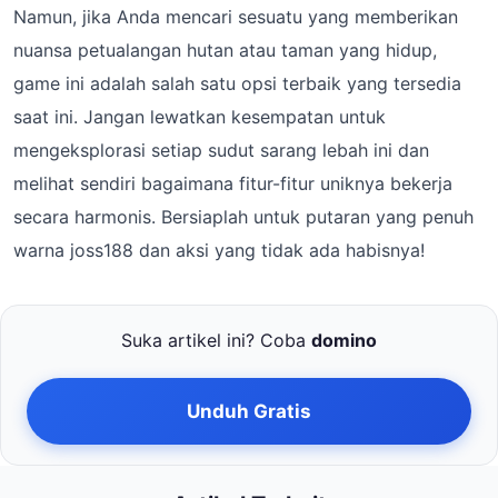
Namun, jika Anda mencari sesuatu yang memberikan
nuansa petualangan hutan atau taman yang hidup,
game ini adalah salah satu opsi terbaik yang tersedia
saat ini. Jangan lewatkan kesempatan untuk
mengeksplorasi setiap sudut sarang lebah ini dan
melihat sendiri bagaimana fitur-fitur uniknya bekerja
secara harmonis. Bersiaplah untuk putaran yang penuh
warna joss188 dan aksi yang tidak ada habisnya!
Suka artikel ini? Coba
domino
Unduh Gratis