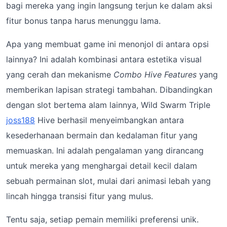
bagi mereka yang ingin langsung terjun ke dalam aksi
fitur bonus tanpa harus menunggu lama.
Apa yang membuat game ini menonjol di antara opsi
lainnya? Ini adalah kombinasi antara estetika visual
yang cerah dan mekanisme
Combo Hive Features
yang
memberikan lapisan strategi tambahan. Dibandingkan
dengan slot bertema alam lainnya, Wild Swarm Triple
joss188
Hive berhasil menyeimbangkan antara
kesederhanaan bermain dan kedalaman fitur yang
memuaskan. Ini adalah pengalaman yang dirancang
untuk mereka yang menghargai detail kecil dalam
sebuah permainan slot, mulai dari animasi lebah yang
lincah hingga transisi fitur yang mulus.
Tentu saja, setiap pemain memiliki preferensi unik.