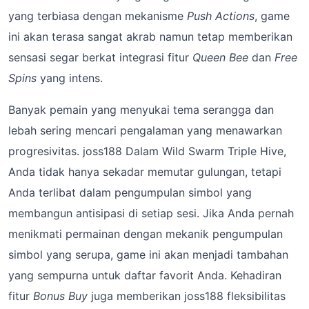
yang terbiasa dengan mekanisme
Push Actions
, game
ini akan terasa sangat akrab namun tetap memberikan
sensasi segar berkat integrasi fitur
Queen Bee
dan
Free
Spins
yang intens.
Banyak pemain yang menyukai tema serangga dan
lebah sering mencari pengalaman yang menawarkan
progresivitas. joss188 Dalam Wild Swarm Triple Hive,
Anda tidak hanya sekadar memutar gulungan, tetapi
Anda terlibat dalam pengumpulan simbol yang
membangun antisipasi di setiap sesi. Jika Anda pernah
menikmati permainan dengan mekanik pengumpulan
simbol yang serupa, game ini akan menjadi tambahan
yang sempurna untuk daftar favorit Anda. Kehadiran
fitur
Bonus Buy
juga memberikan joss188 fleksibilitas