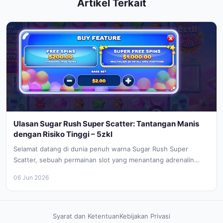
Artikel Terkait
Ulasan Sugar Rush Super Scatter: Tantangan Manis
dengan Risiko Tinggi – 5zkl
Selamat datang di dunia penuh warna Sugar Rush Super
Scatter, sebuah permainan slot yang menantang adrenalin
Anda dengan mekanik cluster-pay...
06 Jun 2026
Syarat dan Ketentuan
Kebijakan Privasi